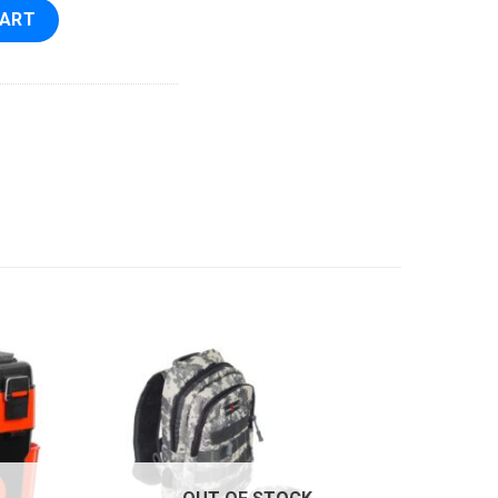
tity
CART