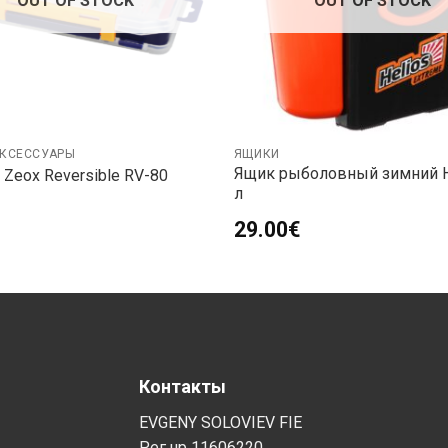
OUT OF STOCK
OUT OF STOCK
АКСЕССУАРЫ
ЯЩИКИ
Ящик рыболовный зимний H
 Zeox Reversible RV-80
л
29.00
€
Контакты
EVGENY SOLOVIEV FIE
Рег.нр 11606220