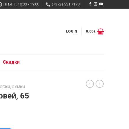
ПН.-ПТ. 10:00 - 19:00
(+372) 551 7178
LOGIN
0.00
€
Скидки
ОБКИ, СУМКИ
рвей, 65