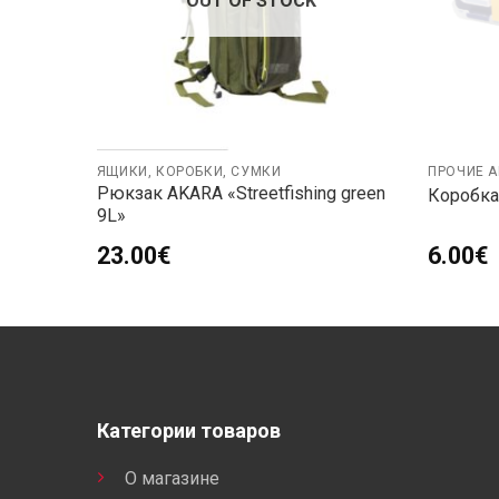
OUT OF STOCK
ЯЩИКИ, КОРОБКИ, СУМКИ
ПРОЧИЕ 
Рюкзак AKARA «Streetfishing green
9х5см
Коробка
9L»
23.00
€
6.00
€
Категории товаров
О магазине