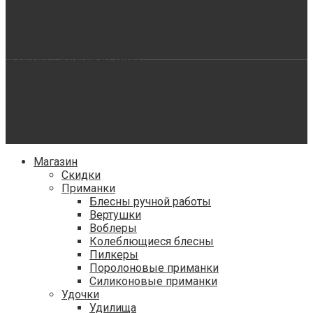
© Ahven. Powered by
NMA
Условия
Приватность
© Ahven. Powered by
NMA
Условия
Приватность
Магазин
Скидки
Приманки
Блесны ручной работы
Вертушки
Воблеры
Колеблющиеся блесны
Пилкеры
Поролоновые приманки
Силиконовые приманки
Удочки
Удилища