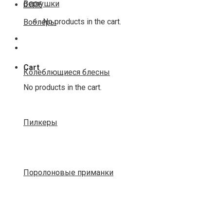
Вертушки
0.00
€
No products in the cart.
Воблеры
Cart
Колеблющиеся блесны
No products in the cart.
Пилкеры
Поролоновые приманки