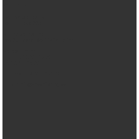
Контакты
EVGENY SOLOVIEV FIE
Рег.нр 11606220
Адрес магазина:
Pae 20, Lasnamäe, 11414 Tallinn
Магазин открыт
:
Пн. - Пт. 10.00 - 19.00,
Сб. 10.00 - 15.00
Телефон:
+372 5517178
E-mail:
info@ahvenfishing.ee