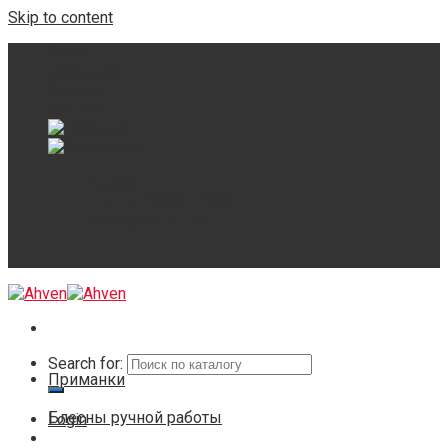
Skip to content
О нас
Доставка
Оплата
Контакт
Адрес
Пн.-Пт. 10:00 - 19:00
(+372) 551 7178
Search for:
Приманки
Блесны ручной работы
Login