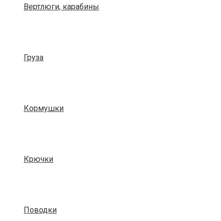
Вертлюги, карабины
Груза
Кормушки
Крючки
Поводки