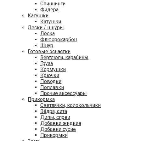
Спиннинги
Фидера
Катушки
Катушки
Лески / шнуры
Леска
Флюорокарбон
Шнур
Готовые оснастки
Вертлюги, карабины
Груза
Кормушки
Крючки
Поводки
Поплавки
Прочие аксессуары
Прикормка
Светлячки, колокольчики
Вёдра, сита
Дипы, спреи
Добавки жидкие
Добавки сухие
Прикормки